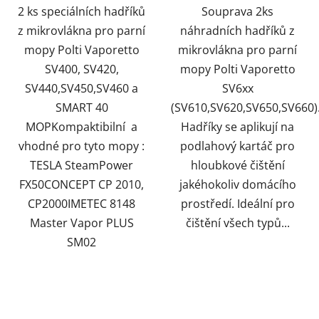
2 ks speciálních hadříků
Souprava 2ks
z mikrovlákna pro parní
náhradních hadříků z
mopy Polti Vaporetto
mikrovlákna pro parní
SV400, SV420,
mopy Polti Vaporetto
SV440,SV450,SV460 a
SV6xx
SMART 40
(SV610,SV620,SV650,SV660)
MOPKompaktibilní a
Hadříky se aplikují na
vhodné pro tyto mopy :
podlahový kartáč pro
TESLA SteamPower
hloubkové čištění
FX50CONCEPT CP 2010,
jakéhokoliv domácího
CP2000IMETEC 8148
prostředí. Ideální pro
Master Vapor PLUS
čištění všech typů...
SM02