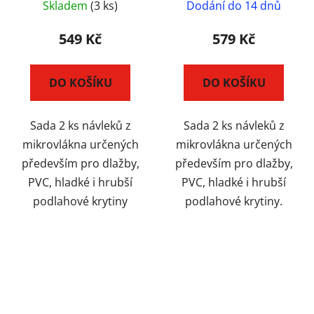
pro parní vysavače
pro parní vysavače
Skladem
(3 ks)
Dodání do 14 dnů
Polti LECOASPIRA
Polti UNICO
549 Kč
579 Kč
DO KOŠÍKU
DO KOŠÍKU
Sada 2 ks návleků z
Sada 2 ks návleků z
mikrovlákna určených
mikrovlákna určených
především pro dlažby,
především pro dlažby,
PVC, hladké i hrubší
PVC, hladké i hrubší
podlahové krytiny
podlahové krytiny.