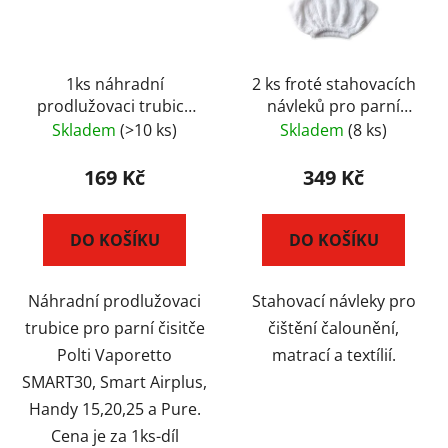
s
r
p
o
r
d
o
1ks náhradní
2 ks froté stahovacích
u
prodlužovaci trubice
návleků pro parní
d
k
pro parní čističe Polti
vysavače Polti
Skladem
(>10 ks)
Skladem
(8 ks)
u
t
Vaporetto SMART 30 a
LECOASPIRA
k
ů
Handy
169 Kč
349 Kč
t
ů
DO KOŠÍKU
DO KOŠÍKU
Náhradní prodlužovaci
Stahovací návleky pro
trubice pro parní čisitče
čištění čalounění,
Polti Vaporetto
matrací a textílií.
SMART30, Smart Airplus,
Handy 15,20,25 a Pure.
Cena je za 1ks-díl