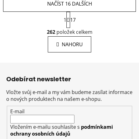
NAČÍST 16 DALŠÍCH
S
1
t
17
r
O
á
262
položek celkem
v
n
l
k
NAHORU
á
o
d
v
a
á
Z
c
n
á
í
í
Odebírat newsletter
p
p
r
a
Vložte svůj e-mail a my vám budeme zasílat informace
v
t
o nových produktech na našem e-shopu.
k
í
y
E-mail
v
ý
Vložením e-mailu souhlasíte s
podmínkami
p
ochrany osobních údajů
i