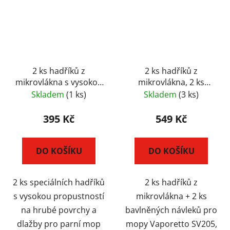
2 ks hadříků z
2 ks hadříků z
mikrovlákna s vysokou
mikrovlákna, 2 ks
propustnosti na hrubé
bavlněných návleků
Skladem
(1 ks)
Skladem
(3 ks)
povrchy pro Vaporetto
pro mopy Vaporetto
SV330
SV205, SV220, SV240
395 Kč
549 Kč
DO KOŠÍKU
DO KOŠÍKU
2 ks speciálních hadříků
2 ks hadříků z
s vysokou propustností
mikrovlákna + 2 ks
na hrubé povrchy a
bavlněných návleků pro
dlažby pro parní mop
mopy Vaporetto SV205,