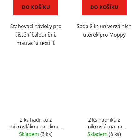
DO KOŠÍKU
DO KOŠÍKU
Stahovací návleky pro
Sada 2 ks univerzálních
čištění čalounění,
utěrek pro Moppy
matrací a textílií.
2 ks hadříků z
2 ks hadříků z
mikrovlákna na okna a
mikrovlákna na
sklo pro parní mop
trojhranný kartáč pro
Skladem
(3 ks)
Skladem
(8 ks)