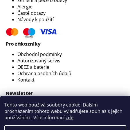
Žehlení a péče o oděvy
Alergie
Časté dotazy
Návody k použití
Pro zákazníky
Obchodní podmínky
Autorizovaný servis
OEEZ a baterie
Ochrana osobních údajů
Kontakt
Newsletter
Nejlepší tipy pro úklid a organizaci domova, to
Tento web používá soubory cookie. Dalším
nejcennější místo.
procházením tohoto webu vyjadřujete souhlas s jejich
používáním.. Více informací
zde
.
Veselka 48, 259 01 Olbramovice - Votice, Česká
republika | IČ: 11675047, DIČ: CZ11675047