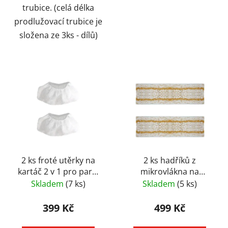
trubice. (celá délka
prodlužovací trubice je
složena ze 3ks - dílů)
2 ks froté utěrky na
2 ks hadříků z
kartáč 2 v 1 pro parní
mikrovlákna na
vysavače Polti UNICO
dřevěné a laminátové
Skladem
(7 ks)
Skladem
(5 ks)
podlahy pro Polti
Vaporetto MOPPY
399 Kč
499 Kč