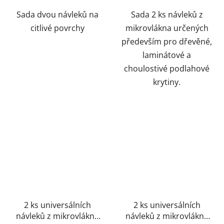
Sada dvou návleků na
Sada 2 ks návleků z
citlivé povrchy
mikrovlákna určených
především pro dřevěné,
laminátové a
choulostivé podlahové
krytiny.
2 ks universálních
2 ks universálních
návleků z mikrovlákna
návleků z mikrovlákna