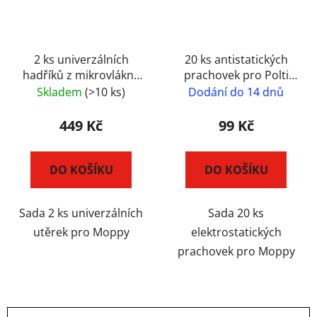
2 ks univerzálních
20 ks antistatických
hadříků z mikrovlákna
prachovek pro Polti
na dlažby a tvrdé
Vaporetto MOPPY
Skladem
(>10 ks)
Dodání do 14 dnů
podlpro Polti
Vaporetto MOPPY
449 Kč
99 Kč
DO KOŠÍKU
DO KOŠÍKU
Sada 2 ks univerzálních
Sada 20 ks
utěrek pro Moppy
elektrostatických
prachovek pro Moppy