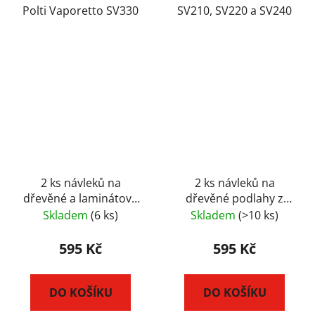
Polti Vaporetto SV330
SV210, SV220 a SV240
2 ks návleků na
2 ks návleků na
dřevěné a laminátové
dřevěné podlahy z
podlahy pro parní
mikrovlákna pro parní
Skladem
(6 ks)
Skladem
(>10 ks)
vysavače Polti
vysavače Polti UNICO
LECOASPIRA
595 Kč
595 Kč
DO KOŠÍKU
DO KOŠÍKU