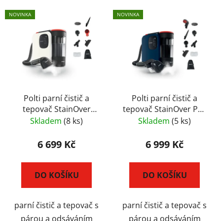
NOVINKA
NOVINKA
Polti parní čistič a
Polti parní čistič a
tepovač StainOver
tepovač StainOver PET
SC30
SC40
Skladem
(8 ks)
Skladem
(5 ks)
6 699 Kč
6 999 Kč
DO KOŠÍKU
DO KOŠÍKU
parní čistič a tepovač s
parní čistič a tepovač s
párou a odsáváním
párou a odsáváním