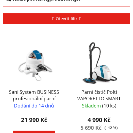
a
z
e
Otevřít filtr
n
í
V
p
ý
r
p
o
i
d
s
u
p
k
r
t
o
Sani System BUSINESS
Parní čistič Polti
ů
profesionální parní
VAPORETTO SMART
d
sanitizér na dezinfekci
100 B
Dodání do 14 dnů
Skladem
(10 ks)
u
místností a povrchů
k
21 990 Kč
4 990 Kč
t
5 690 Kč
(–12 %)
ů