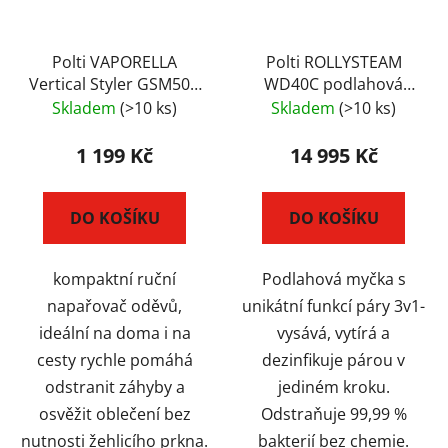
Polti VAPORELLA
Polti ROLLYSTEAM
Vertical Styler GSM50B
WD40C podlahová
cestovní napařovač
myčka s párou 3v1,
Skladem
(>10 ks)
Skladem
(>10 ks)
oděvů
rychlo-nabíjecí
1 199 Kč
14 995 Kč
DO KOŠÍKU
DO KOŠÍKU
kompaktní ruční
Podlahová myčka s
napařovač oděvů,
unikátní funkcí páry 3v1-
ideální na doma i na
vysává, vytírá a
cesty rychle pomáhá
dezinfikuje párou v
odstranit záhyby a
jediném kroku.
osvěžit oblečení bez
Odstraňuje 99,99 %
nutnosti žehlicího prkna.
bakterií bez chemie.