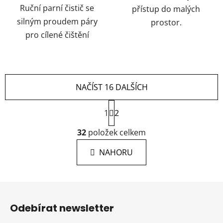
Ruční parní čistič se
přístup do malých
silným proudem páry
prostor.
pro cílené čištění
NAČÍST 16 DALŠÍCH
S
1
t
2
r
O
á
32
položek celkem
v
n
l
k
NAHORU
á
o
d
v
a
á
Z
c
n
á
í
í
Odebírat newsletter
p
p