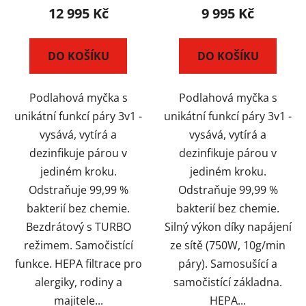
12 995 Kč
9 995 Kč
DO KOŠÍKU
DO KOŠÍKU
Podlahová myčka s
Podlahová myčka s
unikátní funkcí páry 3v1 -
unikátní funkcí páry 3v1 -
vysává, vytírá a
vysává, vytírá a
dezinfikuje párou v
dezinfikuje párou v
jediném kroku.
jediném kroku.
Odstraňuje 99,99 %
Odstraňuje 99,99 %
bakterií bez chemie.
bakterií bez chemie.
Bezdrátový s TURBO
Silný výkon díky napájení
režimem. Samočistící
ze sítě (750W, 10g/min
funkce. HEPA filtrace pro
páry). Samosušící a
alergiky, rodiny a
samočistící základna.
majitele...
HEPA...