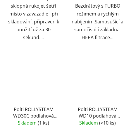
sklopná rukojeť šetří
Bezdrátový s TURBO
místo v zavazadle i při
režimem a rychlým
skladování. připraven k
nabíjením.Samosušící a
použití už za 30
samočistící základna.
sekund....
HEPA filtrace...
Polti ROLLYSTEAM
Polti ROLLYSTEAM
WD30C podlahová
WD10 podlahová
myčka s párou 3v1,
myčka s párou 3v1,
Skladem
(1 ks)
Skladem
(>10 ks)
bezdrátová
síťová