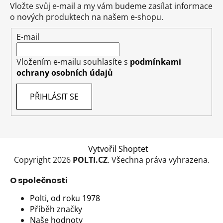
r
a
Vložte svůj e-mail a my vám budeme zasílat informace
v
t
o nových produktech na našem e-shopu.
k
í
y
E-mail
v
ý
Vložením e-mailu souhlasíte s
podmínkami
p
ochrany osobních údajů
i
s
PŘIHLÁSIT SE
u
Vytvořil Shoptet
Copyright 2026
POLTI.CZ
. Všechna práva vyhrazena.
O společnosti
Polti, od roku 1978
Příběh značky
Naše hodnoty