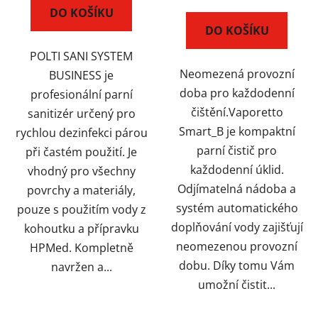
DO KOŠÍKU
DO KOŠÍKU
POLTI SANI SYSTEM
Neomezená provozní
BUSINESS je
doba pro každodenní
profesionální parní
čištění.Vaporetto
sanitizér určený pro
Smart_B je kompaktní
rychlou dezinfekci párou
parní čistič pro
při častém použití. Je
každodenní úklid.
vhodný pro všechny
Odjímatelná nádoba a
povrchy a materiály,
systém automatického
pouze s použitím vody z
doplňování vody zajišťují
kohoutku a přípravku
neomezenou provozní
HPMed. Kompletně
dobu. Díky tomu Vám
navržen a...
umožní čistit...