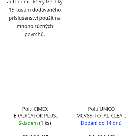
autonomií, který lze díky
15 kusům dodávaného
příslušenství použít na
mnoho různých
povrchů.
Polti CIMEX
Polti UNICO
ERADICATOR PLUS
MCV85_TOTAL_CLEAN
profesionální parní
& TURBO -
Skladem
(1 ks)
Dodání do 14 dnů
čistič pro desinfekci a
multifunkční parní
dezinsekci štěnic
úklidový systém s