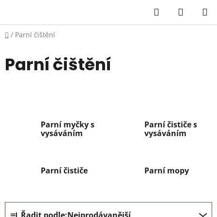
Přejít
Hledat
NÁKUP
na
KOŠÍK
obsah
Domů
/
Parní čištění
Parní čištění
Parní myčky s
Parní čističe s
vysáváním
vysáváním
Parní čističe
Parní mopy
Ř
Řadit podle:
Nejprodávanější