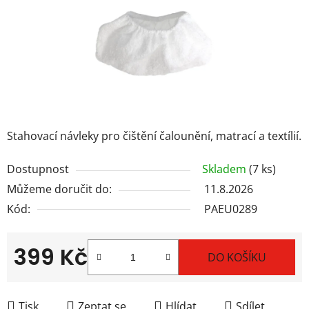
Stahovací návleky pro čištění čalounění, matrací a textílií.
Dostupnost
Skladem
(7 ks)
Můžeme doručit do:
11.8.2026
Kód:
PAEU0289
399 Kč
DO KOŠÍKU
Měrná cena:
Tisk
Zeptat se
Hlídat
Sdílet