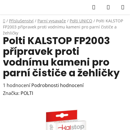
Přejít
Hledat
NÁKUP
na
KOŠÍK
obsah
Domů
/
Příslušenství
/
Parní vysavače
/
Polti UNICO
/
Polti KALSTOP
FP2003 přípravek proti vodnímu kameni pro parní čističe a
žehličky
Polti KALSTOP FP2003
přípravek proti
vodnímu kameni pro
parní čističe a žehličky
Průměrné
1 hodnocení
Podrobnosti hodnocení
hodnocení
Značka:
POLTI
produktu
je
5,0
z