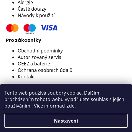
Alergie
Časté dotazy
Návody k použití
Pro zákazníky
Obchodní podmínky
Autorizovaný servis
OEEZ a baterie
Ochrana osobních údajů
Kontakt
Newsletter
Tento web používá soubory cookie. Dalším
Nejlepší tipy pro úklid a organizaci domova, to
procházením tohoto webu vyjadřujete souhlas s jejich
nejcennější místo.
používáním.. Více informací
zde
.
Veselka 48, 259 01 Olbramovice - Votice, Česká
Nastavení
republika | IČ: 11675047, DIČ: CZ11675047