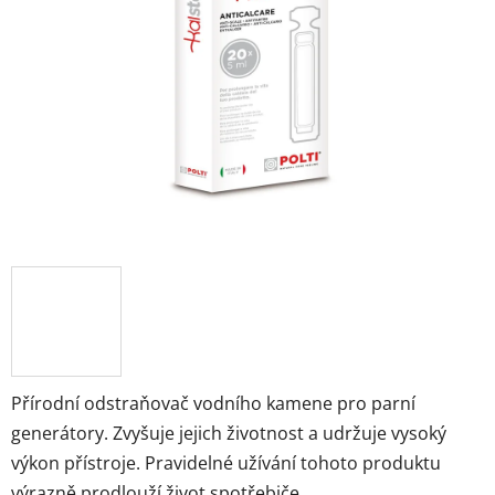
5
hvězdiček.
Přírodní odstraňovač vodního kamene pro parní
generátory. Zvyšuje jejich životnost a udržuje vysoký
výkon přístroje. Pravidelné užívání tohoto produktu
výrazně prodlouží život spotřebiče.