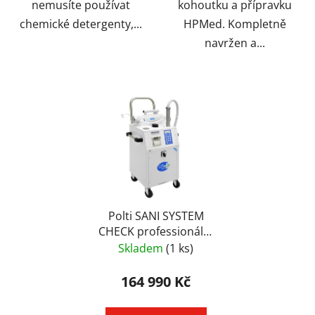
nemusíte používat
kohoutku a přípravku
chemické detergenty,...
HPMed. Kompletně
navržen a...
Polti SANI SYSTEM
CHECK professionální
parní přístroj pro
Skladem
(1 ks)
dezinfekci
164 990 Kč