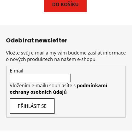
DO KOŠÍKU
Z
á
Odebírat newsletter
p
a
Vložte svůj e-mail a my vám budeme zasílat informace
t
o nových produktech na našem e-shopu.
í
E-mail
Vložením e-mailu souhlasíte s
podmínkami
ochrany osobních údajů
PŘIHLÁSIT SE