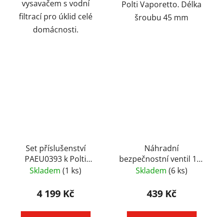
vysavačem s vodní
Polti Vaporetto. Délka
filtrací pro úklid celé
šroubu 45 mm
domácnosti.
Set příslušenství
Náhradní
PAEU0393 k Polti
bezpečnostní ventil 1/2
Vaporetto CIMEX
pro Polti Vaporetto
Skladem
(1 ks)
Skladem
(6 ks)
Eradicator a Sani
FAV20/30, Cimex,
system BUSINESS
Classic, ECO PRO
4 199 Kč
439 Kč