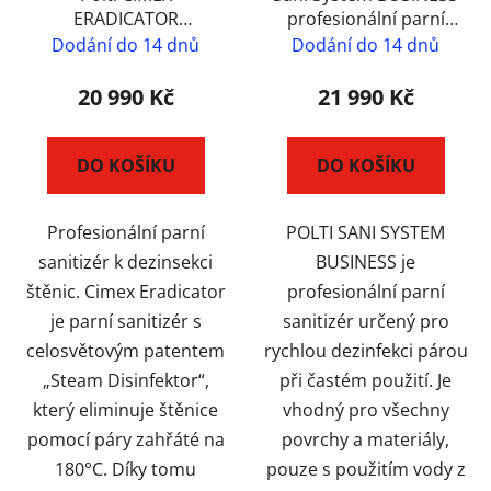
ERADICATOR
profesionální parní
profesionální parní
sanitizér na dezinfekci
Dodání do 14 dnů
Dodání do 14 dnů
čistič pro desinfekci a
místností a povrchů
dezinsekci štěnic
20 990 Kč
21 990 Kč
DO KOŠÍKU
DO KOŠÍKU
Profesionální parní
POLTI SANI SYSTEM
sanitizér k dezinsekci
BUSINESS je
štěnic. Cimex Eradicator
profesionální parní
je parní sanitizér s
sanitizér určený pro
celosvětovým patentem
rychlou dezinfekci párou
„Steam Disinfektor“,
při častém použití. Je
který eliminuje štěnice
vhodný pro všechny
pomocí páry zahřáté na
povrchy a materiály,
180°C. Díky tomu
pouze s použitím vody z