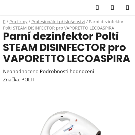
Přejít
Hledat
NÁKUP
na
KOŠÍK
obsah
Domů
/
Pro firmy
/
Profesionální příslušenství
/
Parní dezinfektor
Polti STEAM DISINFECTOR pro VAPORETTO LECOASPIRA
Parní dezinfektor Polti
STEAM DISINFECTOR pro
VAPORETTO LECOASPIRA
Průměrné
Neohodnoceno
Podrobnosti hodnocení
hodnocení
Značka:
POLTI
produktu
je
0,0
z
5
hvězdiček.