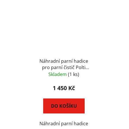
Náhradní parní hadice
pro parní čistič Polti
Vaporetto ECO PRO
Skladem
(1 ks)
3.0. a PRO 95
(SLDB2336)
1 450 Kč
DO KOŠÍKU
Náhradní parní hadice