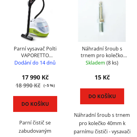
Parní vysavač Polti
Náhradní šroub s
VAPORETTO
trnem pro kolečko
LECOASPIRA FAV80
40mm k parnímu čističi
Dodání do 14 dnů
Skladem
(8 ks)
Turbo Intelligence
- vysavači Polti
Vaporetto
17 990 Kč
15 Kč
18 990 Kč
(–5 %)
DO KOŠÍKU
DO KOŠÍKU
Náhradní šroub s trnem
Parní čistič se
pro kolečko 40mm k
zabudovaným
parnímu čističi - vysavači