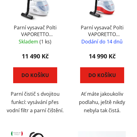
Parní vysavač Polti
Parní vysavač Polti
VAPORETTO
VAPORETTO
LECOASPIRA FAV30
LECOASPIRA FAV50
Skladem
(1 ks)
Dodání do 14 dnů
Multifloor
11 490 Kč
14 990 Kč
DO KOŠÍKU
DO KOŠÍKU
Parní čistič s dvojitou
Ať máte jakoukoliv
funkcí: vysávání přes
podlahu, ještě nikdy
vodní filtr a parní čištění.
nebyla tak čistá.