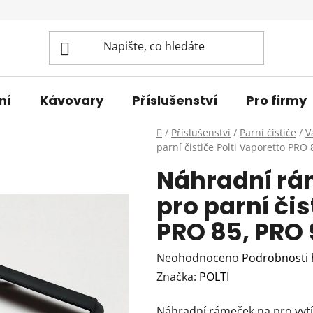
ní
Kávovary
Příslušenství
Pro firmy
Domů
/
Příslušenství
/
Parní čističe
/
V
parní čističe Polti Vaporetto PRO
Náhradní rá
pro parní čis
PRO 85, PRO 
Průměrné
Neohodnoceno
Podrobnosti
hodnocení
Značka:
POLTI
produktu
Náhradní rámeček na pro vytír