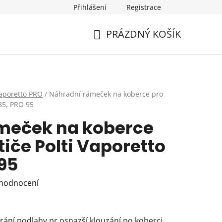
Přihlášení
Registrace
PRÁZDNÝ KOŠÍK
NÁKUPNÍ
KOŠÍK
aporetto PRO
/
Náhradní rámeček na koberce pro
 85, PRO 95
meček na koberce
tiče Polti Vaporetto
95
 hodnocení
ání podlahy pr osnazší klouzání po koberci.