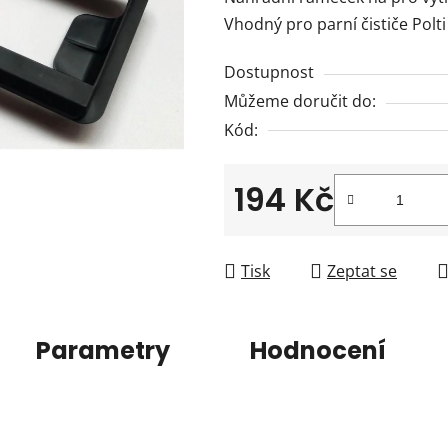
je
Vhodný pro parní čističe Polt
0,0
z
Dostupnost
5
Můžeme doručit do:
hvězdiček.
Kód:
194 Kč
Měrná cena:
Tisk
Zeptat se
Parametry
Hodnocení