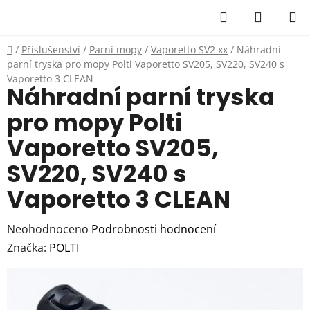
Přejít
Hledat
NÁKUP
na
KOŠÍK
obsah
Domů
/
Příslušenství
/
Parní mopy
/
Vaporetto SV2 xx
/
Náhradní
parní tryska pro mopy Polti Vaporetto SV205, SV220, SV240 s
Vaporetto 3 CLEAN
Náhradní parní tryska
pro mopy Polti
Vaporetto SV205,
SV220, SV240 s
Vaporetto 3 CLEAN
Průměrné
Neohodnoceno
Podrobnosti hodnocení
hodnocení
Značka:
POLTI
produktu
je
0,0