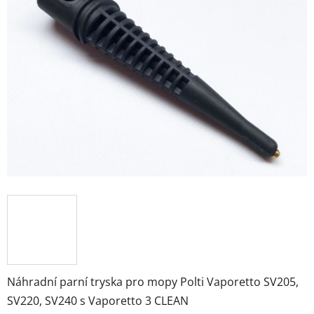
z
5
hvězdiček.
Náhradní parní tryska pro mopy Polti Vaporetto SV205,
SV220, SV240 s Vaporetto 3 CLEAN