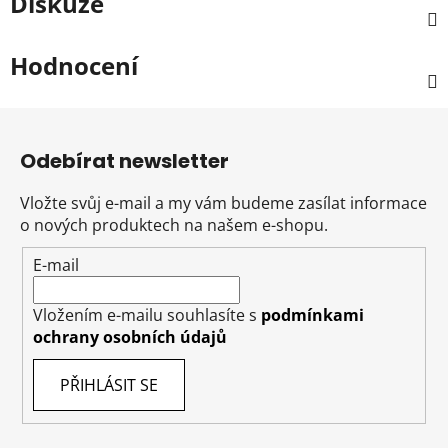
Diskuze
Hodnocení
Z
á
Odebírat newsletter
p
a
Vložte svůj e-mail a my vám budeme zasílat informace
t
o nových produktech na našem e-shopu.
í
E-mail
Vložením e-mailu souhlasíte s
podmínkami
ochrany osobních údajů
PŘIHLÁSIT SE