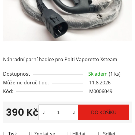
Náhradní parní hadice pro Polti Vaporetto Xsteam
Dostupnost
Skladem
(1 ks)
Můžeme doručit do:
11.8.2026
Kód:
M0006049
390 Kč
DO KOŠÍKU
Měrná cena:
Tisk
Zeptat se
Hlídat
Sdílet