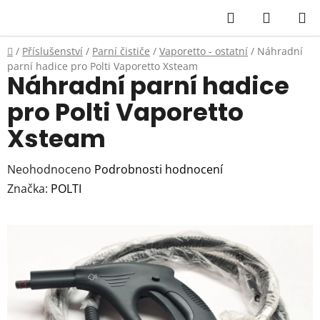
Přejít
Hledat
NÁKUP
na
KOŠÍK
obsah
Domů
/
Příslušenství
/
Parní čističe
/
Vaporetto - ostatní
/
Náhradní
parní hadice pro Polti Vaporetto Xsteam
Náhradní parní hadice
pro Polti Vaporetto
Xsteam
Průměrné
Neohodnoceno
Podrobnosti hodnocení
hodnocení
Značka:
POLTI
produktu
je
0,0
z
5
hvězdiček.