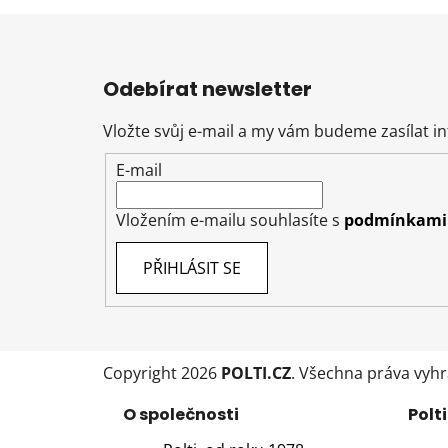
Z
á
Odebírat newsletter
p
a
Vložte svůj e-mail a my vám budeme zasílat 
t
E-mail
í
Vložením e-mailu souhlasíte s
podmínkami 
PŘIHLÁSIT SE
Copyright 2026
POLTI.CZ
. Všechna práva vyh
O společnosti
Polti