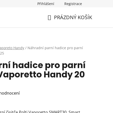
Přihlášení
Registrace
PRÁZDNÝ KOŠÍK
NÁKUPNÍ
KOŠÍK
aporeto Handy
/
Náhradní parní hadice pro parní
 25
ní hadice pro parní
i Vaporetto Handy 20
 hodnocení
rní čisitče Polti Vaporetto SMART30, Smart