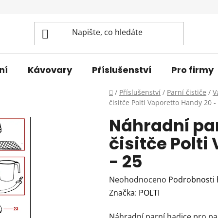
ní
Kávovary
Příslušenství
Pro firmy
Domů
/
Příslušenství
/
Parní čističe
/
V
čisitče Polti Vaporetto Handy 20 -
Náhradní par
čisitče Polt
- 25
Průměrné
Neohodnoceno
Podrobnosti
hodnocení
Značka:
POLTI
produktu
Náhradní parní hadice pro pa