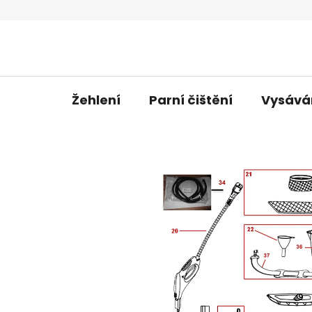
Přejít
na
obsah
Žehlení
Parní čištění
Vysává