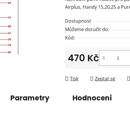
je
Airplus, Handy 15,20,25 a Pur
0,0
z
Dostupnost
5
Můžeme doručit do:
hvězdiček.
Kód:
470 Kč
Měrná cena:
Tisk
Zeptat se
Parametry
Hodnocení