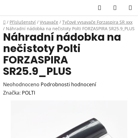
Přejít
Hledat
NÁKUP
na
KOŠÍK
obsah
Domů
/
Příslušenství
/
Vysavače
/
Tyčové vysavače Forzaspira SR xxx
/
Náhradní nádobka na nečistoty Polti FORZASPIRA SR25.9_PLUS
Náhradní nádobka na
nečistoty Polti
FORZASPIRA
SR25.9_PLUS
Průměrné
Neohodnoceno
Podrobnosti hodnocení
hodnocení
Značka:
POLTI
produktu
je
0,0
z
5