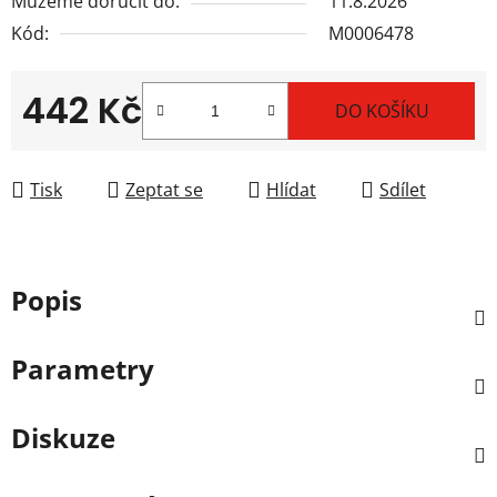
Můžeme doručit do:
11.8.2026
Kód:
M0006478
442 Kč
DO KOŠÍKU
Měrná cena:
Tisk
Zeptat se
Hlídat
Sdílet
Popis
Parametry
Diskuze