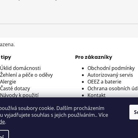
razena.
 tipy
Pro zákazníky
Úklid domácnosti
Obchodní podmínky
Žehlení a péče o oděvy
Autorizovaný servis
Alergie
OEEZ a baterie
Časté dotazy
Ochrana osobních úd
Návody k použití
Kontakt
používá soubory cookie. Dalším procházením
S
 vyjadřujete souhlas s jejich používáním.. Více
de
.
ce, Česká republika | IČ: 11675047, DIČ: CZ11675047
ní