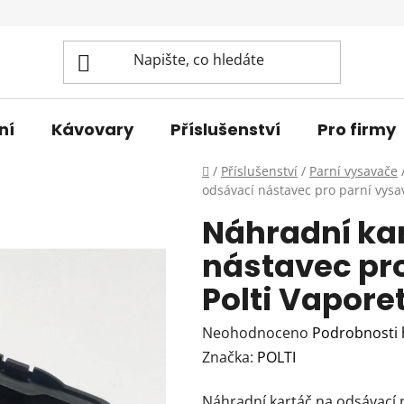
ní
Kávovary
Příslušenství
Pro firmy
Domů
/
Příslušenství
/
Parní vysavače
odsávací nástavec pro parní vysa
Náhradní ka
nástavec pr
Polti Vapore
Průměrné
Neohodnoceno
Podrobnosti
hodnocení
Značka:
POLTI
produktu
Náhradní kartáč na odsávací 