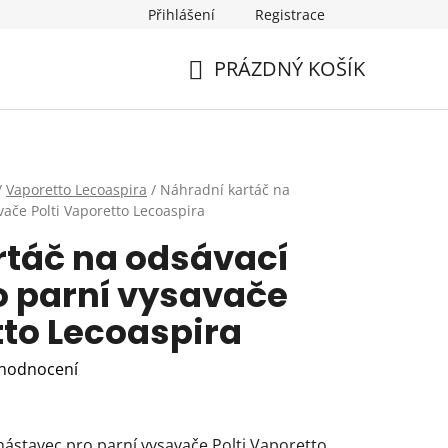
Přihlášení
Registrace
PRÁZDNÝ KOŠÍK
NÁKUPNÍ
KOŠÍK
/
Vaporetto Lecoaspira
/
Náhradní kartáč na
vače Polti Vaporetto Lecoaspira
rtáč na odsávací
o parní vysavače
tto Lecoaspira
 hodnocení
nástavec pro parní vysavače Polti Vaporetto