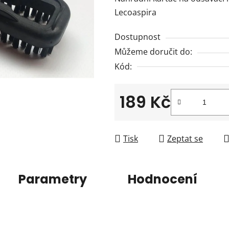
je
Lecoaspira
0,0
z
Dostupnost
5
Můžeme doručit do:
hvězdiček.
Kód:
189 Kč
Měrná cena:
Tisk
Zeptat se
Parametry
Hodnocení