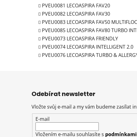
PVEU0081 LECOASPIRA FAV20
PVEU0082 LECOASPIRA FAV30
PVEU0083 LECOASPIRA FAV50 MULTIFLO
PVEU0085 LECOASPIRA FAV80 TURBO INT
PVEU0073 LECOASPIRA FRIENDLY
PVEU0074 LECOASPIRA INTELLIGENT 2.0
PVEU0076 LECOASPIRA TURBO & ALLERG
Z
á
Odebírat newsletter
p
a
Vložte svůj e-mail a my vám budeme zasílat 
t
E-mail
í
Vložením e-mailu souhlasíte s
podmínkami 