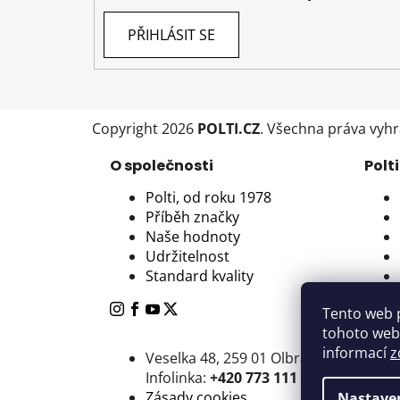
PŘIHLÁSIT SE
Copyright 2026
POLTI.CZ
. Všechna práva vyh
O společnosti
Polti
Polti, od roku 1978
Příběh značky
Naše hodnoty
Udržitelnost
Standard kvality
Tento web 
tohoto webu
informací
z
Veselka 48, 259 01 Olbramovice - Voti
Infolinka:
+420 773 111 640
Zásady cookies
Nastave