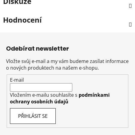
Diskuze
Hodnocení
Z
á
Odebírat newsletter
p
a
Vložte svůj e-mail a my vám budeme zasílat informace
t
o nových produktech na našem e-shopu.
í
E-mail
Vložením e-mailu souhlasíte s
podmínkami
ochrany osobních údajů
PŘIHLÁSIT SE