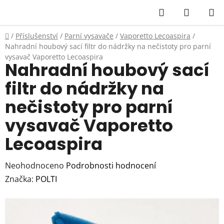
Přejít
Hledat
NÁKUP
na
KOŠÍK
obsah
Domů
/
Příslušenství
/
Parní vysavače
/
Vaporetto Lecoaspira
/
Nahradní houbový sací filtr do nádržky na nečistoty pro parní
vysavač Vaporetto Lecoaspira
Nahradní houbový sací
filtr do nádržky na
nečistoty pro parní
vysavač Vaporetto
Lecoaspira
Průměrné
Neohodnoceno
Podrobnosti hodnocení
hodnocení
Značka:
POLTI
produktu
je
0,0