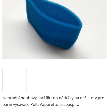
z
5
hvězdiček.
Nahradní houbový sací filtr do nádržky na nečistoty pro
parní vysavače Polti Vaporetto Lecoaspira