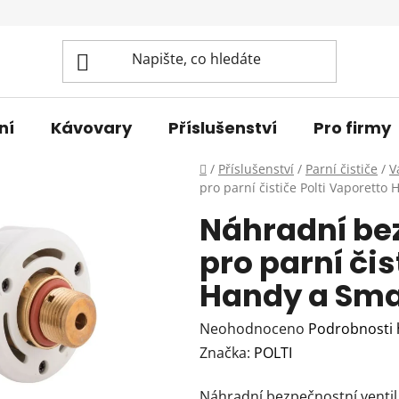
ní
Kávovary
Příslušenství
Pro firmy
Domů
/
Příslušenství
/
Parní čističe
/
V
pro parní čističe Polti Vaporetto
Náhradní bez
pro parní čis
Handy a Smar
Průměrné
Neohodnoceno
Podrobnosti
hodnocení
Značka:
POLTI
produktu
Náhradní bezpečnostní ventil 