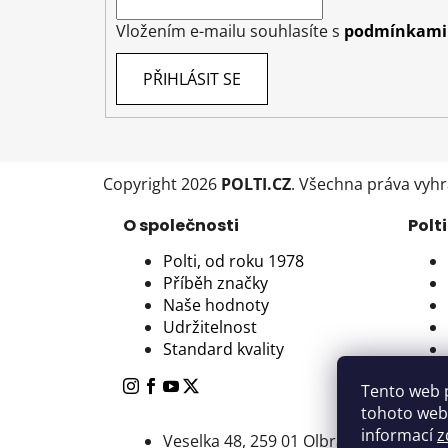
Vložením e-mailu souhlasíte s
podmínkami 
PŘIHLÁSIT SE
Copyright 2026
POLTI.CZ
. Všechna práva vyh
O společnosti
Polti
Polti, od roku 1978
Příběh značky
Naše hodnoty
Udržitelnost
Standard kvality
Tento web 
tohoto webu
informací
z
Veselka 48, 259 01 Olbramovice - Voti