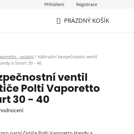
Přihlášení
Registrace
PRÁZDNÝ KOŠÍK
NÁKUPNÍ
KOŠÍK
aporetto - ostatní
/
Náhradní bezpečnostní ventil
 Handy a Smart 30 - 40
pečnostní ventil
tiče Polti Vaporetto
t 30 - 40
 hodnocení
pro parní čističe Polti Vaporetto Handy a