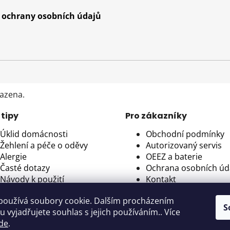
ochrany osobních údajů
razena.
 tipy
Pro zákazníky
Úklid domácnosti
Obchodní podmínky
Žehlení a péče o oděvy
Autorizovaný servis
Alergie
OEEZ a baterie
Časté dotazy
Ochrana osobních úd
Návody k použití
Kontakt
používá soubory cookie. Dalším procházením
S
 vyjadřujete souhlas s jejich používáním.. Více
de
.
ce, Česká republika | IČ: 11675047, DIČ: CZ11675047