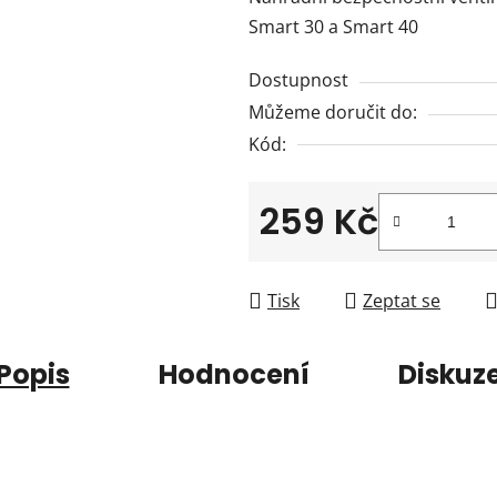
je
Smart 30 a Smart 40
0,0
z
Dostupnost
5
Můžeme doručit do:
hvězdiček.
Kód:
259 Kč
Měrná cena:
Tisk
Zeptat se
Popis
Hodnocení
Diskuz