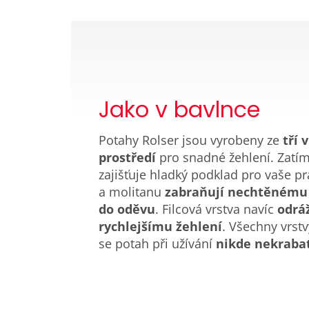
Jako v bavlnce
Potahy Rolser jsou vyrobeny ze
tří 
prostředí
pro snadné žehlení. Zatím
zajišťuje hladký podklad pro vaše pr
a molitanu
zabraňují nechtěnému
do oděvu
. Filcová vrstva navíc
odráž
rychlejšímu žehlení
. Všechny vrst
se potah při užívání
nikde nekraba