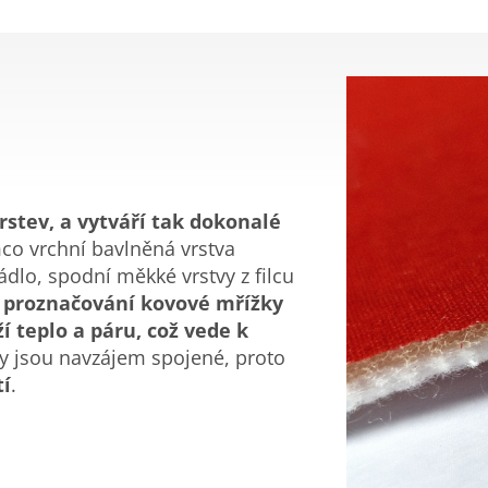
vrstev, a vytváří tak dokonalé
co vrchní bavlněná vrstva
ádlo, spodní měkké vrstvy z filcu
 proznačování kovové mřížky
í teplo a páru, což vede k
vy jsou navzájem spojené, proto
tí
.