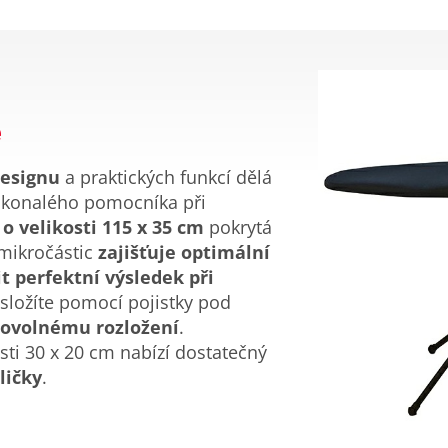
é
designu
a praktických funkcí dělá
okonalého pomocníka při
o velikosti 115 x 35 cm
pokrytá
mikročástic
zajišťuje optimální
t perfektní výsledek při
 složíte pomocí pojistky pod
amovolnému rozložení
.
sti 30 x 20 cm nabízí dostatečný
ličky
.