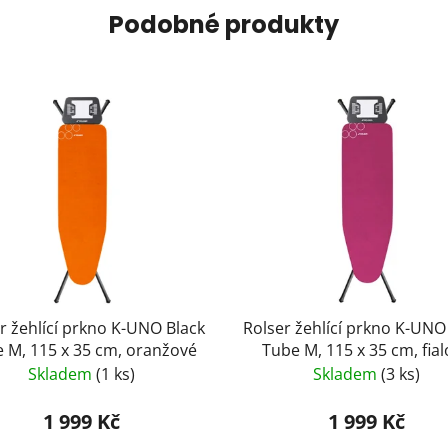
Podobné produkty
r žehlící prkno K-UNO Black
Rolser žehlící prkno K-UNO
 M, 115 x 35 cm, oranžové
Tube M, 115 x 35 cm, fia
Skladem
(1 ks)
Skladem
(3 ks)
1 999 Kč
1 999 Kč