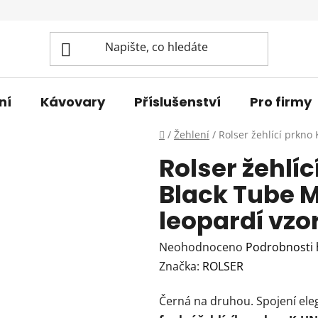
ní
Kávovary
Příslušenství
Pro firmy
Domů
/
Žehlení
/
Rolser žehlící prkno
Rolser žehlí
Black Tube M,
leopardí vzo
Průměrné
Neohodnoceno
Podrobnosti
hodnocení
Značka:
ROLSER
produktu
Černá na druhou. Spojení ele
je