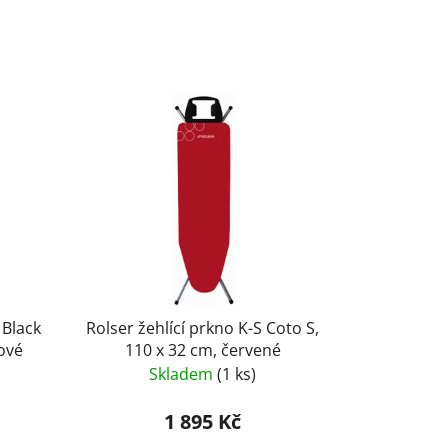
 Black
Rolser žehlící prkno K-S Coto S,
lové
110 x 32 cm, červené
Skladem
(1 ks)
1 895 Kč