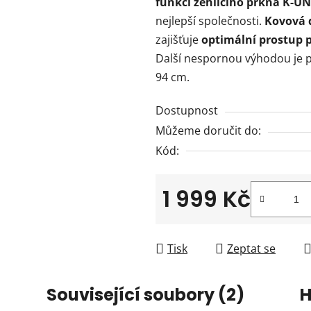
funkcí žehlícího prkna K-U
0,0
nejlepší společnosti.
Kovová d
z
zajišťuje
optimální prostup 
5
Další nespornou výhodou je 
hvězdiček.
94 cm.
Dostupnost
Můžeme doručit do:
Kód:
1 999 Kč
Měrná cena:
Tisk
Zeptat se
Související soubory (2)
H