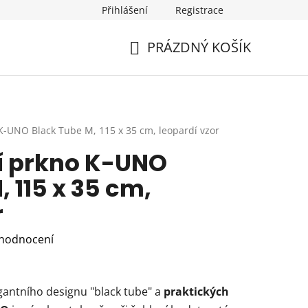
Přihlášení
Registrace
PRÁZDNÝ KOŠÍK
NÁKUPNÍ
KOŠÍK
 K-UNO Black Tube M, 115 x 35 cm, leopardí vzor
cí prkno K-UNO
 115 x 35 cm,
r
 hodnocení
gantního designu "black tube" a
praktických