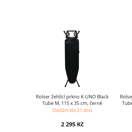
Rolser žehlící prkno K-UNO Black
Rolse
Tube M, 115 x 35 cm, černé
Tube
Dodání do 21 dnů
2 295 Kč