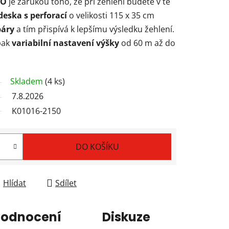
NO
je zárukou toho, že při žehlení budete v té
eska s perforací
o velikosti 115 x 35 cm
páry
a tím přispívá k lepšímu výsledku žehlení.
pak
variabilní nastavení výšky
od 60 m až do
Skladem
(4 ks)
7.8.2026
K01016-2150
DO KOŠÍKU
Hlídat
Sdílet
odnocení
Diskuze