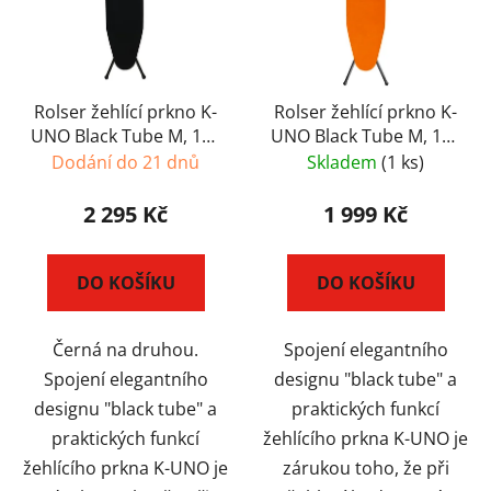
Rolser žehlící prkno K-
Rolser žehlící prkno K-
UNO Black Tube M, 115
UNO Black Tube M, 115
x 35 cm, černé
x 35 cm, oranžové
Dodání do 21 dnů
Skladem
(1 ks)
2 295 Kč
1 999 Kč
DO KOŠÍKU
DO KOŠÍKU
Černá na druhou.
Spojení elegantního
Spojení elegantního
designu "black tube" a
designu "black tube" a
praktických funkcí
praktických funkcí
žehlícího prkna K-UNO je
žehlícího prkna K-UNO je
zárukou toho, že při