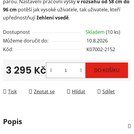
párou. Nastavení pracovní výšky
v rozsahu od 58 cm do
96 cm
potěší jak vysoké uživatele, tak uživatele, kteří
upřednostňují
žehlení vsedě
.
Dostupnost
Skladem
(10 ks)
Můžeme doručit do:
10.8.2026
Kód:
K07002-2152
3 295 Kč
DO KOŠÍKU
Měrná cena:
Tisk
Zeptat se
Hlídat
Sdílet
Popis