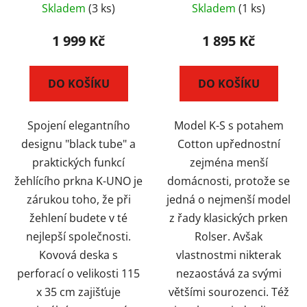
x 35 cm, fialové
červené
Skladem
(3 ks)
Skladem
(1 ks)
1 999 Kč
1 895 Kč
DO KOŠÍKU
DO KOŠÍKU
Spojení elegantního
Model K-S s potahem
designu "black tube" a
Cotton upřednostní
praktických funkcí
zejména menší
žehlícího prkna K-UNO je
domácnosti, protože se
zárukou toho, že při
jedná o nejmenší model
žehlení budete v té
z řady klasických prken
nejlepší společnosti.
Rolser. Avšak
Kovová deska s
vlastnostmi nikterak
perforací o velikosti 115
nezaostává za svými
x 35 cm zajišťuje
většími sourozenci. Též