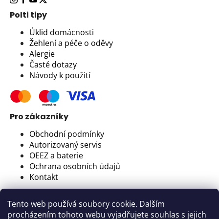
Polti tipy
Úklid domácnosti
Žehlení a péče o oděvy
Alergie
Časté dotazy
Návody k použití
Pro zákazníky
Obchodní podmínky
Autorizovaný servis
OEEZ a baterie
Ochrana osobních údajů
Kontakt
Newsletter
Tento web používá soubory cookie. Dalším
Nejlepší tipy pro úklid a organizaci domova, to
procházením tohoto webu vyjadřujete souhlas s jejich