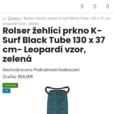
Přejít
Hledat
NÁKUP
na
KOŠÍK
obsah
Domů
/
Žehlení
/
Rolser žehlící prkno K-Surf Black Tube 130 x 37 cm-
Leopardí vzor, zelená
Rolser žehlící prkno K-
Surf Black Tube 130 x 37
cm- Leopardí vzor,
zelená
Průměrné
Neohodnoceno
Podrobnosti hodnocení
hodnocení
Značka:
ROLSER
produktu
NOVINKA
je
TIP
0,0
z
5