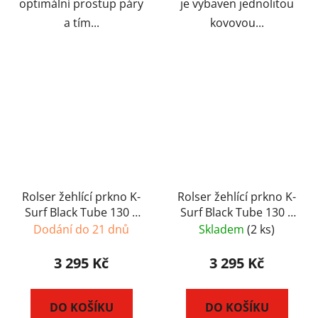
optimální prostup páry
je vybaven jednolitou
a tím...
kovovou...
Rolser žehlící prkno K-
Rolser žehlící prkno K-
Surf Black Tube 130 x
Surf Black Tube 130 x
37 cm- černé
37 cm - stříbrné
Dodání do 21 dnů
Skladem
(2 ks)
3 295 Kč
3 295 Kč
DO KOŠÍKU
DO KOŠÍKU