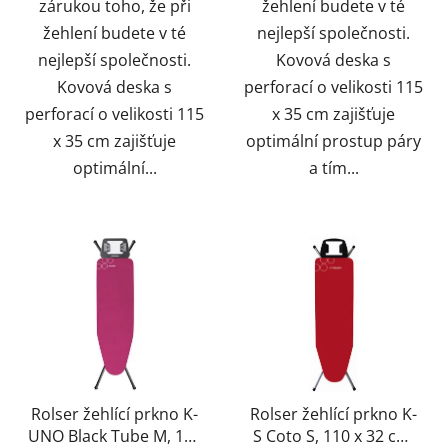
zárukou toho, že při
žehlení budete v té
žehlení budete v té
nejlepší společnosti.
nejlepší společnosti.
Kovová deska s
Kovová deska s
perforací o velikosti 115
perforací o velikosti 115
x 35 cm zajišťuje
x 35 cm zajišťuje
optimální prostup páry
optimální...
a tím...
Rolser žehlící prkno K-
Rolser žehlící prkno K-
UNO Black Tube M, 115
S Coto S, 110 x 32 cm,