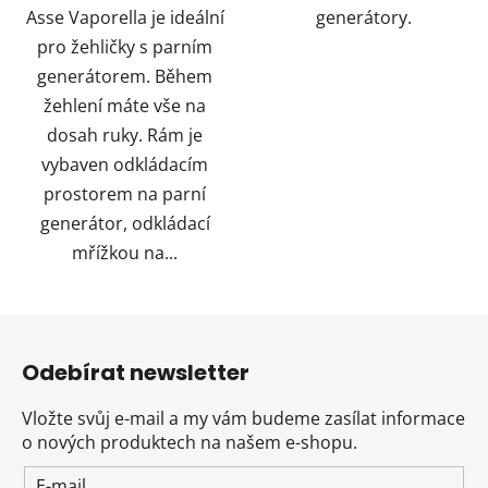
Asse Vaporella je ideální
generátory.
pro žehličky s parním
generátorem. Během
žehlení máte vše na
dosah ruky. Rám je
vybaven odkládacím
prostorem na parní
generátor, odkládací
mřížkou na...
Z
á
Odebírat newsletter
p
a
Vložte svůj e-mail a my vám budeme zasílat informace
t
o nových produktech na našem e-shopu.
í
E-mail