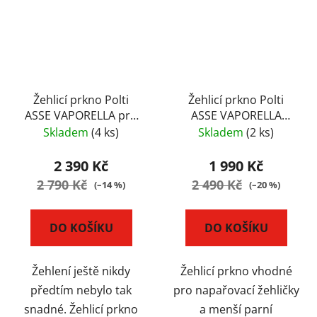
Žehlicí prkno Polti
Žehlicí prkno Polti
ASSE VAPORELLA pro
ASSE VAPORELLA
parní žehličky
ESSENTIAL pro parní
Skladem
(4 ks)
Skladem
(2 ks)
žehličky
2 390 Kč
1 990 Kč
2 790 Kč
2 490 Kč
(–14 %)
(–20 %)
DO KOŠÍKU
DO KOŠÍKU
Žehlení ještě nikdy
Žehlicí prkno vhodné
předtím nebylo tak
pro napařovací žehličky
snadné. Žehlicí prkno
a menší parní